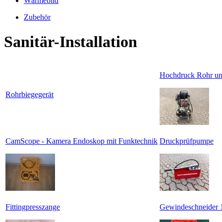
Wärmebild
Zubehör
Sanitär-Installation
Hochdruck Rohr und
Rohrbiegegerät
CamScope - Kamera Endoskop mit Funktechnik
Druckprüfpumpe
Fittingpresszange
Gewindeschneider 1