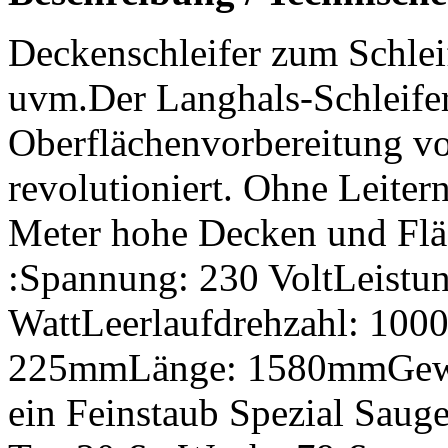
Deckenschleifer zum Schle
uvm.Der Langhals-Schleifer
Oberflächenvorbereitung vo
revolutioniert. Ohne Leiter
Meter hohe Decken und Flä
:Spannung: 230 VoltLeistu
WattLeerlaufdrehzahl: 100
225mmLänge: 1580mmGewi
ein Feinstaub Spezial Saug